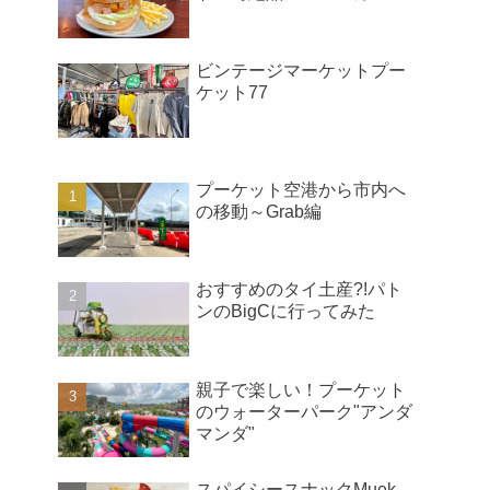
ビンテージマーケットプー
ケット77
プーケット空港から市内へ
の移動～Grab編
おすすめのタイ土産?!パト
ンのBigCに行ってみた
親子で楽しい！プーケット
のウォーターパーク"アンダ
マンダ"
スパイシースナックMuek