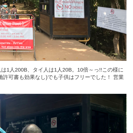
人200B、タイ人は1人20B。10倍～っ!!この様に
働許可書も効果なし)でも子供はフリーでした！ 営業