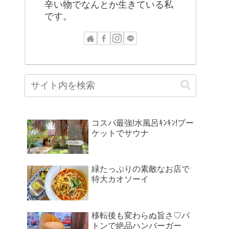
辛い物でなんとか生きている私
です。
コスパ最強!水風呂ｷﾝｷﾝ!プー
ケットでサウナ
緑たっぷりの素敵なお店で
特大カオソーイ
移転後も変わらぬ旨さ♡パ
トンで絶品ハンバーガー