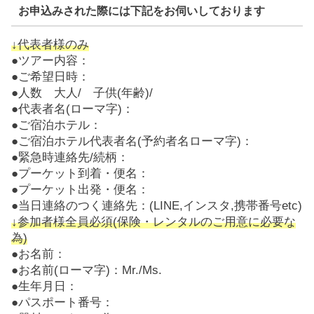
お申込みされた際には下記をお伺いしております
↓代表者様のみ
●ツアー内容：
●ご希望日時：
●人数 大人/ 子供(年齢)/
●代表者名(ローマ字)：
●ご宿泊ホテル：
●ご宿泊ホテル代表者名(予約者名ローマ字)：
●緊急時連絡先/続柄：
●プーケット到着・便名：
●プーケット出発・便名：
●当日連絡のつく連絡先：(LINE,インスタ,携帯番号etc)
↓参加者様全員必須(保険・レンタルのご用意に必要な
為)
●お名前：
●お名前(ローマ字)：Mr./Ms.
●生年月日：
●パスポート番号：