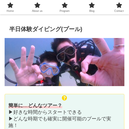
プーケットシュノーケリング教室
Home
About us
Program
Blog
Contact
半日体験ダイビング(プール)
簡単に…どんなツアー？
▶好きな時間からスタートできる
▶どんな時期でも確実に開催可能のプールで実
施！