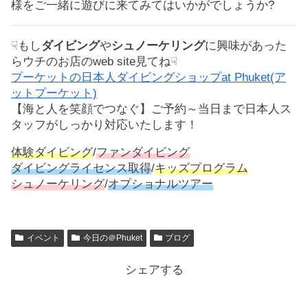
様をご一緒に遊びに来てみてはいかがでしょうか?
☟もし
ダイビング
や
シュノーケリング
に興味があった
らウチのお店のweb site見てね☟
プーケットの日本人ダイビングショップat Phuket(ア
ットプーケット)
【海と人を笑顔でつなぐ】ご予約～当日まで日本人ス
タッフがしっかり対応いたします！
体験ダイビング
/
ファンダイビング
ダイビングライセンス取得
/
キッズプログラム
シュノーケリング
/
オプショナルツアー
イベント
今日の＠Phuket
ブログ
シェアする