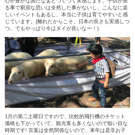
心が豊かな国だなぁとつくづく実感します。子供が居
る事で窮屈な思いは全然した事がないし、こんなに楽
しいイベントもあるし、本当に子供は育てやすいと感
じています。(離れたからこそ、日本の良さも実感しつ
つ。でもやっぱり今はタイが良いなー！)
1月の第二土曜日ですので、比較的飛行機のチケット
価格も下がっていて、観光客も多くないので狙い目な
時期です! 言葉は全然関係ないので、来年は是非お子