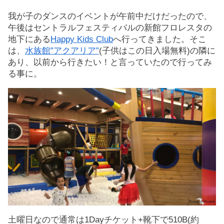
我が子のダンスのイベントが午前中だけだったので、
午後はセントラルフェスティバルの新館フロレスタの
地下にある
Happy Kids Club
へ行ってきました。そこ
は、
水族館”アクアリア”
(子供はこの日入場無料)の隣に
あり、以前から行きたい！と言っていたので行ってみ
る事に。
土曜日なので通常は1Dayチケット+靴下で510B(約