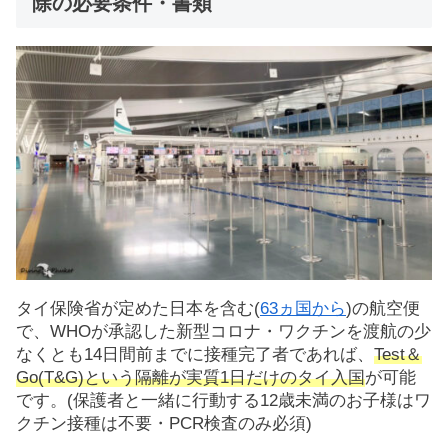
除の必要条件・書類
タイ保険省が定めた日本を含む(
63ヵ国から
)の航空便
で、WHOが承認した新型コロナ・ワクチンを渡航の少
なくとも14日間前までに接種完了者であれば、
Test＆
Go(T&G)という隔離が実質1日だけのタイ入国
が可能
です。(保護者と一緒に行動する12歳未満のお子様はワ
クチン接種は不要・PCR検査のみ必須)