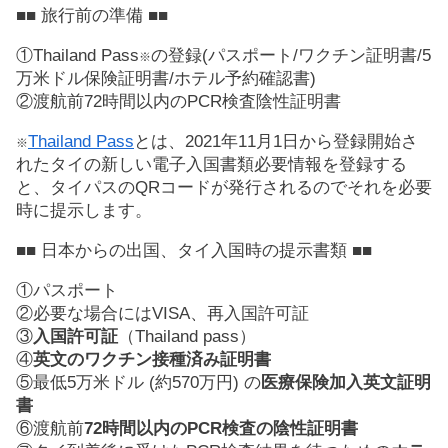
■■ 旅行前の準備 ■■
①Thailand Pass
の登録(パスポート/ワクチン証明書/5
※
万米ドル保険証明書/ホテル予約確認書)
②渡航前72時間以内のPCR検査陰性証明書
Thailand Pass
とは、2021年11月1日から登録開始さ
※
れたタイの新しい電子入国書類必要情報を登録する
と、タイパスのQRコードが発行されるのでそれを必要
時に提示します。
■■ 日本からの出国、タイ入国時の提示書類 ■■
①パスポート
②必要な場合にはVISA、再入国許可証
③
入国許可証
（Thailand pass）
④
英文のワクチン接種済み証明書
⑤最低5万米ドル (約570万円) の
医療保険加入英文証明
書
⑥渡航前
72時間以内のPCR検査の陰性証明書