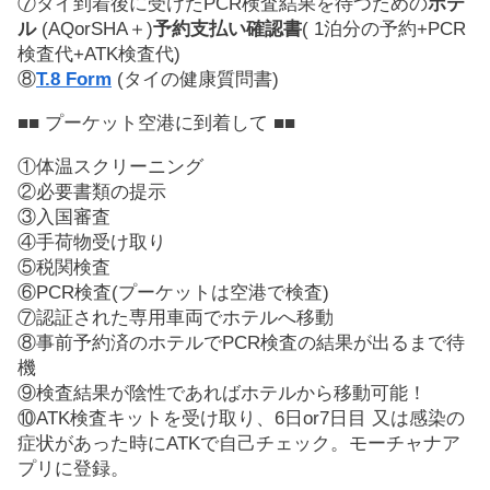
⑦タイ到着後に受けたPCR検査結果を待つための
ホテ
ル
(AQorSHA＋)
予約支払い確認書
( 1泊分の予約+PCR
検査代+ATK検査代)
⑧
T.8 Form
(タイの健康質問書)
■■ プーケット空港に到着して ■■
①体温スクリーニング
②必要書類の提示
③入国審査
④手荷物受け取り
⑤税関検査
⑥PCR検査(プーケットは空港で検査)
⑦認証された専用車両でホテルへ移動
⑧事前予約済のホテルでPCR検査の結果が出るまで待
機
⑨検査結果が陰性であればホテルから移動可能！
⑩ATK検査キットを受け取り、6日or7日目 又は感染の
症状があった時にATKで自己チェック。モーチャナア
プリに登録。