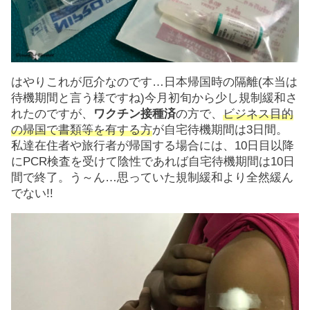
はやりこれが厄介なのです…日本帰国時の隔離(本当は
待機期間と言う様ですね)今月初旬から少し規制緩和さ
れたのですが、
ワクチン接種済
の方で、
ビジネス目的
の帰国で書類等を有する方
が自宅待機期間は3日間。
私達在住者や旅行者が帰国する場合には、10日目以降
にPCR検査を受けて陰性であれば自宅待機期間は10日
間で終了。う～ん…思っていた規制緩和より全然緩ん
でない!!