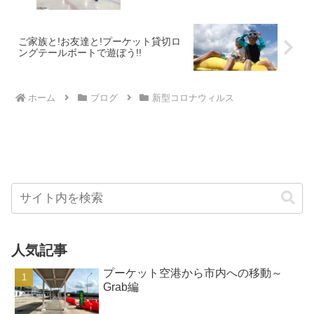
ご家族と!お友達と!プーケット貸切ロ
ングテールボートで遊ぼう!!
ホーム
ブログ
新型コロナウィルス
人気記事
プーケット空港から市内への移動～
Grab編