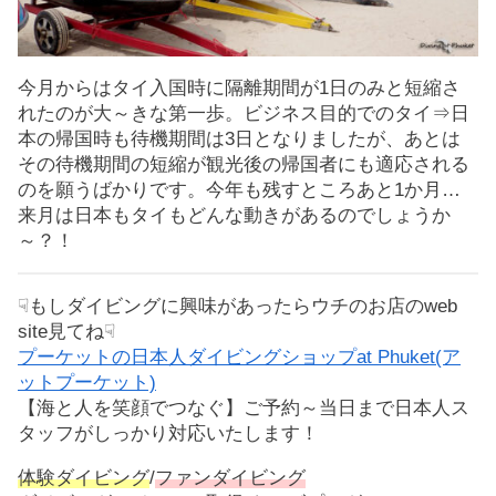
今月からはタイ入国時に隔離期間が1日のみと短縮さ
れたのが大～きな第一歩。ビジネス目的でのタイ⇒日
本の帰国時も待機期間は3日となりましたが、あとは
その待機期間の短縮が観光後の帰国者にも適応される
のを願うばかりです。今年も残すところあと1か月…
来月は日本もタイもどんな動きがあるのでしょうか
～？！
☟もしダイビングに興味があったらウチのお店のweb
site見てね☟
プーケットの日本人ダイビングショップat Phuket(ア
ットプーケット)
【海と人を笑顔でつなぐ】ご予約～当日まで日本人ス
タッフがしっかり対応いたします！
体験ダイビング
/
ファンダイビング