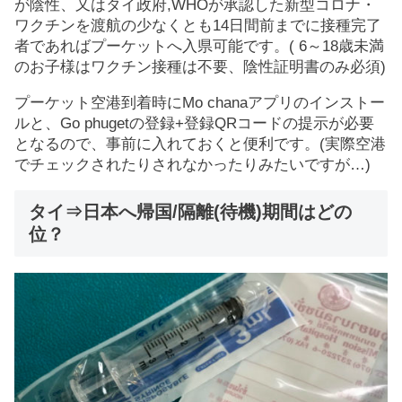
が陰性、又はタイ政府,WHOが承認した新型コロナ・
ワクチンを渡航の少なくとも14日間前までに接種完了
者であればプーケットへ入県可能です。( 6～18歳未満
のお子様はワクチン接種は不要、陰性証明書のみ必須)
プーケット空港到着時にMo chanaアプリのインストー
ルと、Go phugetの登録+登録QRコードの提示が必要
となるので、事前に入れておくと便利です。(実際空港
でチェックされたりされなかったりみたいですが…)
タイ⇒日本へ帰国/隔離(待機)期間はどの
位？