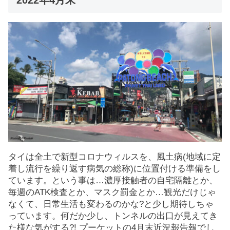
タイは全土で新型コロナウィルスを、風土病(地域に定
着し流行を繰り返す病気の総称)に位置付ける準備をし
ています。という事は…濃厚接触者の自宅隔離とか、
毎週のATK検査とか、マスク罰金とか…観光だけじゃ
なくて、日常生活も変わるのかな?と少し期待しちゃ
っています。何だか少し、トンネルの出口が見えてき
た様な気がする?! プーケットの4月末近況報告報でし