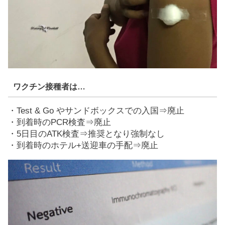
ワクチン接種者は…
・Test & Go やサンドボックスでの入国⇒廃止
・到着時のPCR検査⇒廃止
・5日目のATK検査⇒推奨となり強制なし
・到着時のホテル+送迎車の手配⇒廃止