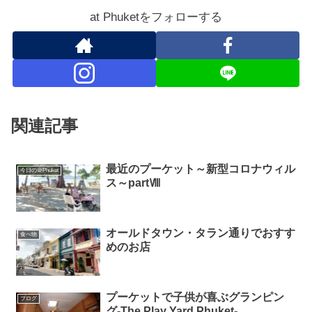
at Phuketをフォローする
関連記事
最近のプーケット～新型コロナウィル
今日の＠Phuket
ス～partⅧ
オールドタウン・タラン通りでおすす
食べ物
めのお店
プーケットで子供が喜ぶグランピン
ブログ
グ-The Play Yard Phuket-