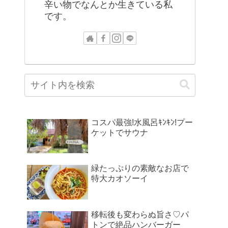
辛い物でなんとか生きている私
です。
コスパ最強!水風呂ｷﾝｷﾝ!プー
ケットでサウナ
緑たっぷりの素敵なお店で
特大カオソーイ
移転後も変わらぬ旨さ♡パ
トンで絶品ハンバーガー