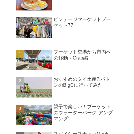
ビンテージマーケットプー
ケット77
プーケット空港から市内へ
の移動～Grab編
おすすめのタイ土産?!パト
ンのBigCに行ってみた
親子で楽しい！プーケット
のウォーターパーク"アンダ
マンダ"
スパイシースナックMuek