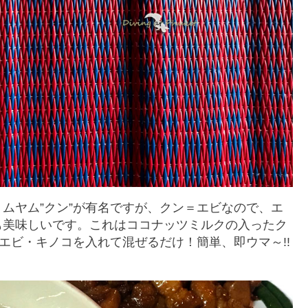
ムヤム”クン”が有名ですが、クン＝エビなので、エ
も美味しいです。これはココナッツミルクの入ったク
エビ・キノコを入れて混ぜるだけ！簡単、即ウマ～!!