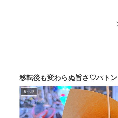
移転後も変わらぬ旨さ♡パトン
食べ物