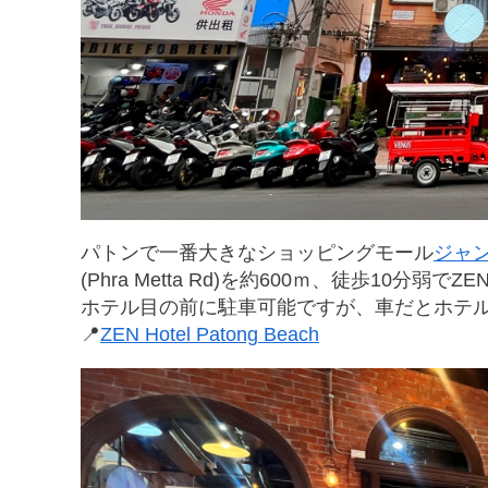
パトンで一番大きなショッピングモール
ジャ
(Phra Metta Rd)を約600ｍ、徒歩10分弱でZ
ホテル目の前に駐車可能ですが、車だとホテ
📍
ZEN Hotel Patong Beach