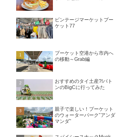
ビンテージマーケットプー
ケット77
プーケット空港から市内へ
の移動～Grab編
おすすめのタイ土産?!パト
ンのBigCに行ってみた
親子で楽しい！プーケット
のウォーターパーク"アンダ
マンダ"
スパイシースナックMuek