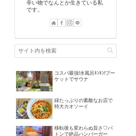
辛い物でなんとか生きている私
です。
コスパ最強!水風呂ｷﾝｷﾝ!プー
ケットでサウナ
緑たっぷりの素敵なお店で
特大カオソーイ
移転後も変わらぬ旨さ♡パ
トンで絶品ハンバーガー