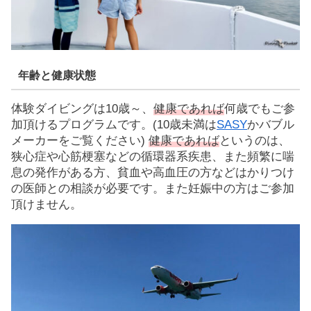
年齢と健康状態
体験ダイビングは10歳～、
健康であれば
何歳でもご参
加頂けるプログラムです。(10歳未満は
SASY
かバブル
メーカーをご覧ください)
健康であれば
というのは、
狭心症や心筋梗塞などの循環器系疾患、また頻繁に喘
息の発作がある方、貧血や高血圧の方などはかりつけ
の医師との相談が必要です。また妊娠中の方はご参加
頂けません。