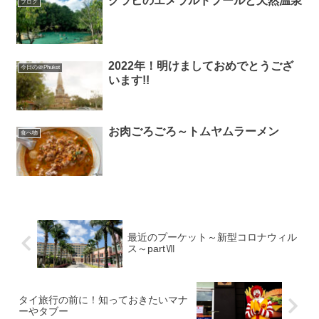
クラビのエメラルドプールと天然温泉
ブログ
2022年！明けましておめでとうござ
今日の＠Phuket
います!!
お肉ごろごろ～トムヤムラーメン
食べ物
最近のプーケット～新型コロナウィル
ス～partⅦ
タイ旅行の前に！知っておきたいマナ
ーやタブー