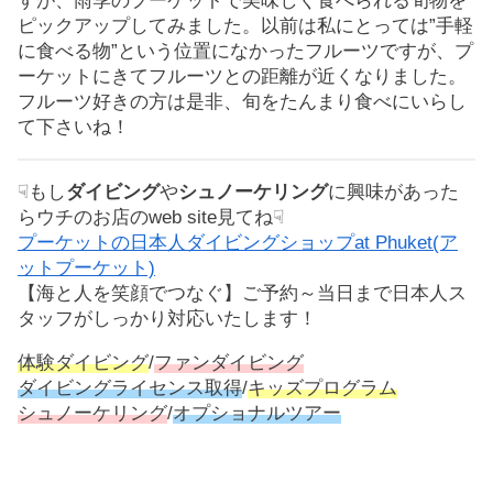
すが、雨季のプーケットで美味しく食べられる旬物を
ピックアップしてみました。以前は私にとっては”手軽
に食べる物”という位置になかったフルーツですが、プ
ーケットにきてフルーツとの距離が近くなりました。
フルーツ好きの方は是非、旬をたんまり食べにいらし
て下さいね！
☟もし
ダイビング
や
シュノーケリング
に興味があった
らウチのお店のweb site見てね☟
プーケットの日本人ダイビングショップat Phuket(ア
ットプーケット)
【海と人を笑顔でつなぐ】ご予約～当日まで日本人ス
タッフがしっかり対応いたします！
体験ダイビング
/
ファンダイビング
ダイビングライセンス取得
/
キッズプログラム
シュノーケリング
/
オプショナルツアー