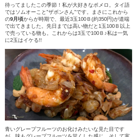
待ってましたこの季節！私が大好きなポメロ。タイ語
ではソムオーこと”ザボンさん”です。まさにこれから
の
9月頃
からが時期で、最近3玉100Ｂ(約350円)が道端
で出てきました。先日までは高い物だと1玉100Ｂ以上
で売っている物も。これからは3玉で100Ｂ♪私は一気
に2玉はイケる!!
青いグレープフルーツのお化けみたいな見た目です
が、味もグレープフルーツを甘くした感じ。そして実