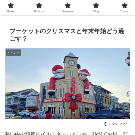
プーケットシュノーケリング教室
Home
About us
Program
Blog
Contact
プーケットのクリスマスと年末年始どう過
ごす？
イベント
2025.12.22
寒い中の綺麗なイルミネーションや、熱燗でお鍋…恋