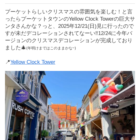
プーケットらしいクリスマスの雰囲気を楽しむ！と言
ったらプーケットタウンのYellow Clock Towerの巨大サ
ンタさんかな？っと、2025年12/21(日)見に行ったので
すが未だデコレーションされてなーい‼12/24に今年バ
ージョンのクリスマスデコレーションが完成しており
ました🎄
(年明けまではこのままかな~)
📍
Yellow Clock Tower