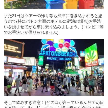
また31日はツアーの帰り等も渋滞に巻き込まれると思
うので(特にパトン方面のホテルに宿泊の場合)お手洗
いを済ませてから車に乗り込みましょう。(コンビニ等
でお手洗いが借りられません)
そして飲みすぎ注意！(どの口が言っているんだ？w)日