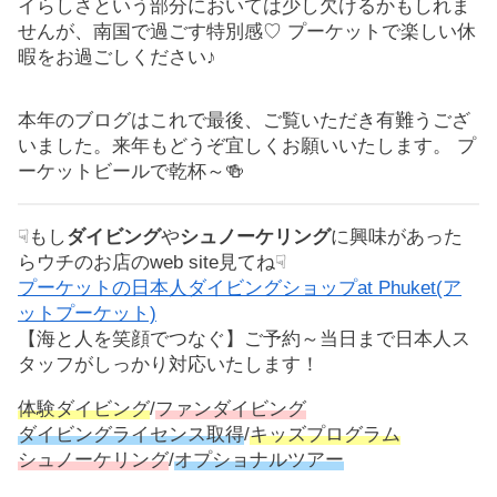
イらしさという部分においては少し欠けるかもしれま
せんが、南国で過ごす特別感♡ プーケットで楽しい休
暇をお過ごしください♪
本年のブログはこれで最後、ご覧いただき有難うござ
いました。来年もどうぞ宜しくお願いいたします。 プ
ーケットビールで乾杯～🍻
☟もし
ダイビング
や
シュノーケリング
に興味があった
らウチのお店のweb site見てね☟
プーケットの日本人ダイビングショップat Phuket(ア
ットプーケット)
【海と人を笑顔でつなぐ】ご予約～当日まで日本人ス
タッフがしっかり対応いたします！
体験ダイビング
/
ファンダイビング
ダイビングライセンス取得
/
キッズプログラム
シュノーケリング
/
オプショナルツアー