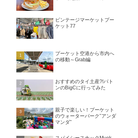
ビンテージマーケットプー
ケット77
プーケット空港から市内へ
の移動～Grab編
おすすめのタイ土産?!パト
ンのBigCに行ってみた
親子で楽しい！プーケット
のウォーターパーク"アンダ
マンダ"
スパイシースナックMuek