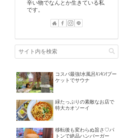
辛い物でなんとか生きている私
です。
コスパ最強!水風呂ｷﾝｷﾝ!プー
ケットでサウナ
緑たっぷりの素敵なお店で
特大カオソーイ
移転後も変わらぬ旨さ♡パ
トンで絶品ハンバーガー