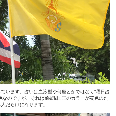
ています。占いは血液型や何座とかではなく”曜日占
色なのですが、それは前&現国王のカラーが黄色のた
る人だらけになります。