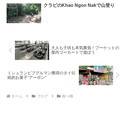
クラビのKhao Ngon Nakで山登り
ブログ
大人も子供も本気勝負！プーケットの
屋内ゴーカートで遊ぼう
ミシュランビブグルマン獲得のタイ伝
統的お菓子”アーポン”
ホーム
ブログ
食べ物