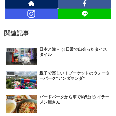
関連記事
日本と違～う!日常で出会ったタイス
ブログ
タイル
親子で楽しい！プーケットのウォータ
ブログ
ーパーク”アンダマンダ”
バードパークから車で約5分!タイラー
食べ物
メン屋さん