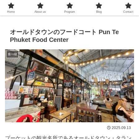
プーケットシュノーケリング教室
Home
About us
Program
Blog
Contact
オールドタウンのフードコート Pun Te
Phuket Food Center
食べ物
2025.09.13
プーケットの観光名所であるオールドタウン・タラン